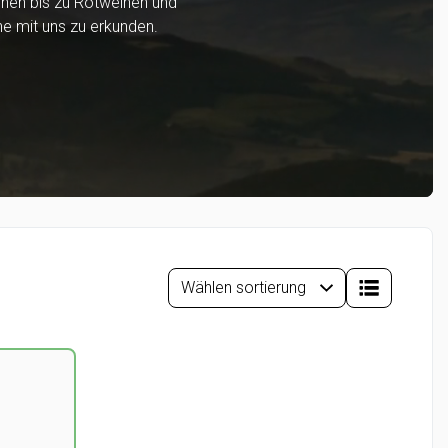
inen bis zu Rotweinen und
ne mit uns zu erkunden.
e