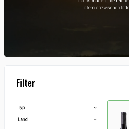
Landschaften, ihre reich
allem dazwischen laden
Filter
Typ
Land
Roséwein
(1)