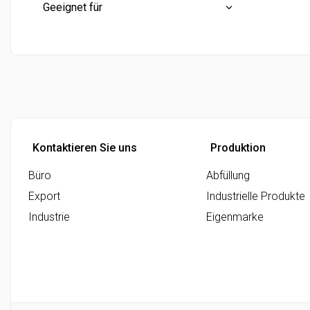
Miniflasche
(0)
Geeignet für
Halbe flaschen
(0)
Konventionell
(2)
Ganzflaschen
(2)
Fisch - fett
(1)
Literflaschen
(0)
Grill
(1)
Käse - stark
(1)
Kontaktieren Sie uns
Produktion
Büro
Abfüllung
Export
Industrielle Produkte
Industrie
Eigenmarke