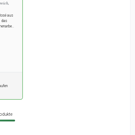
reich,
Rosé aus
, das
enarbeit
gut,
d Invivo.
aufen
rodukte