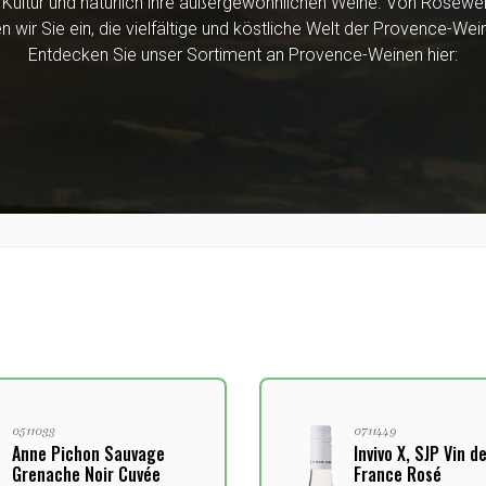
e Kultur und natürlich ihre außergewöhnlichen Weine. Von Roséwe
 wir Sie ein, die vielfältige und köstliche Welt der Provence-Wei
Entdecken Sie unser Sortiment an Provence-Weinen hier:
0511033
0711449
Anne Pichon Sauvage
Invivo X, SJP Vin d
Grenache Noir Cuvée
France Rosé