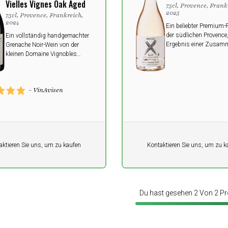
Vielles Vignes Oak Aged
75cl, Provence, Frank
2025
75cl, Provence, Frankreich,
2024
Ein beliebter Premium-
der südlichen Provence
Ein vollständig handgemachter
Ergebnis einer Zusamm
Grenache Noir-Wein von der
zwischen einem
kleinen Domaine Vignobles
familiengeführten Wein
Pichon in Mormoiron. Der
Sarah Jessica Parker un
Winzer hat den Wein seiner Frau
Anne Pichon gewidmet.
- VinAvisen
it
Pro Einheit
aktieren Sie uns, um zu kaufen
Kontaktieren Sie uns, um zu k
0,00
K
DKK
Du hast gesehen 2 Von 2 P