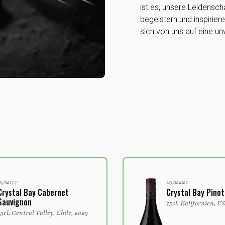
ist es, unsere Leidensch
begeistern und inspirie
sich von uns auf eine u
512177
0512227
rystal Bay Cabernet
Crystal Bay Pinot 
auvignon
75cl, Kalifornien, US
5cl, Central Valley, Chile, 2023