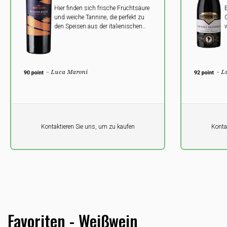
Hier finden sich frische Fruchtsäure
E
und weiche Tannine, die perfekt zu
C
den Speisen aus der italienischen
w
Küche passen.
s
J
F
- Luca Maroni
- Lu
Pro Einheit
Pro Einheit
Kontaktieren Sie uns, um zu kaufen
Kontak
0,00
0,00
DKK
DKK
Favoriten - Weißwein