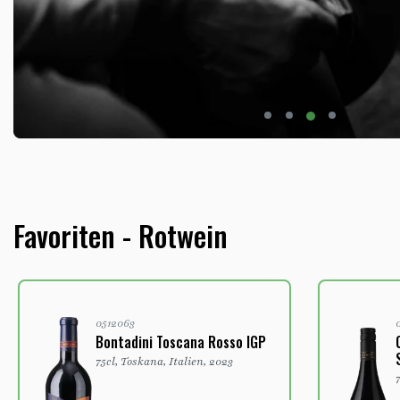
Favoriten - Rotwein
0512063
0
Bontadini Toscana Rosso IGP
C
S
75cl, Toskana, Italien, 2023
7