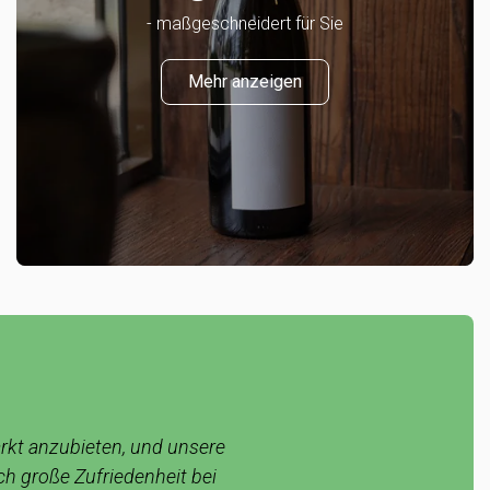
- maßgeschneidert für Sie
Mehr anzeigen
rkt anzubieten, und unsere
h große Zufriedenheit bei