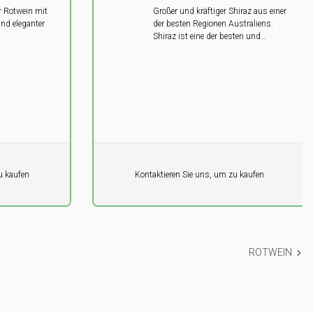
 Rotwein mit
Großer und kräftiger Shiraz aus einer
nd eleganter
der besten Regionen Australiens.
Shiraz ist eine der besten und
charaktervollsten Rebsorten der
Welt. In Australien zeigt es sich von
der wohl charmantesten Seite.
Pro Einheit
 kaufen
Kontaktieren Sie uns, um zu kaufen
0,00
DKK
ROTWEIN