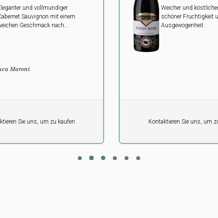
leganter und vollmundiger
Weicher und köstlicher
abernet Sauvignon mit einem
schöner Fruchtigkeit u
eichen Geschmack nach
Ausgewogenheit.
ommerreifen schwarzen
ohannisbeeren und dunklen
rüchten.
ca Maroni
Pro Einheit
tieren Sie uns, um zu kaufen
Kontaktieren Sie uns, um zu
0,00
DKK