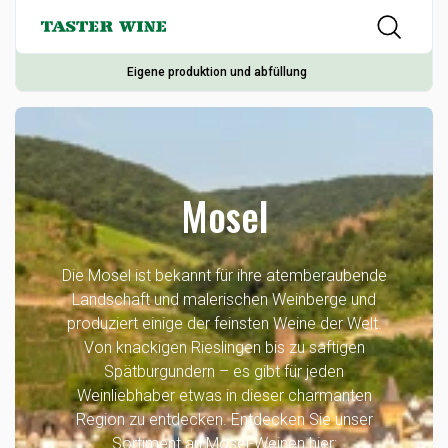
Eigene produktion und abfüllung
Mosel
Die Mosel ist bekannt für ihre atemberaubende
Landschaft und malerischen Weinberge und
produziert einige der feinsten Weine der Welt.
Von knackigen Rieslingen bis zu saftigen
Spätburgundern – es gibt für jeden
Weinliebhaber etwas in dieser charmanten
Region zu entdecken. Entdecken Sie unser
Sortiment an Mosel-Weinen hier: