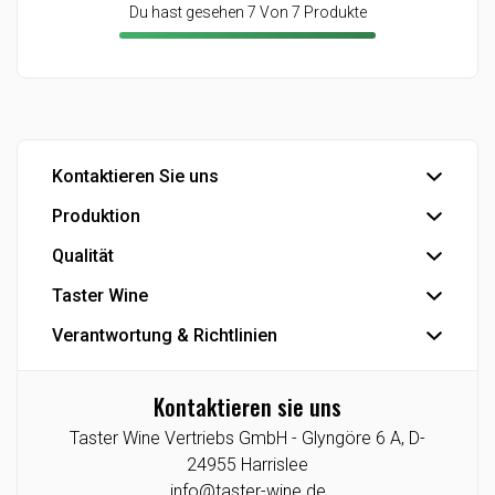
Du hast gesehen 7 Von 7 Produkte
Kontaktieren Sie uns
Produktion
Büro
Export
Qualität
Abfüllung
Industrie
Industrielle Produkte
Taster Wine
IFS Food-Zertifizierung
Eigenmarke
Se die Smiley-Berichte der dänischen Veterinär- und
Verantwortung & Richtlinien
Der Konzern
Lebensmittelbehörde
Die Geschichte
Datenschutzrichtlinie
Kontaktieren sie uns
Agenturen/Exklusive Angebote
Cookie-Richtlinie
Taster Wine Vertriebs GmbH -
Glyngöre 6 A,
D-
Lieferant
CSR-Berichte
24955
Harrislee
Taster Wine Portfolio
Datenethik
info@taster-wine.de