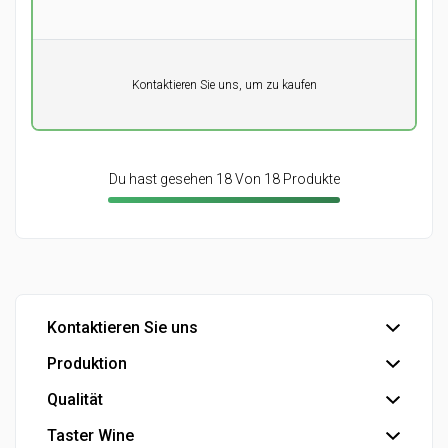
Pro Einheit
Kontaktieren Sie uns, um zu kaufen
0,00
DKK
Du hast gesehen 18 Von 18 Produkte
Kontaktieren Sie uns
Produktion
Büro
Export
Qualität
Abfüllung
Industrie
Industrielle Produkte
Taster Wine
IFS Food-Zertifizierung