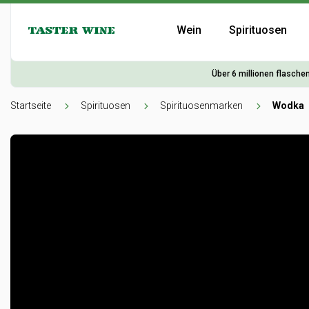
Wein
Spirituosen
Über 6 millionen flaschen
Startseite
Spirituosen
Spirituosenmarken
Wodka