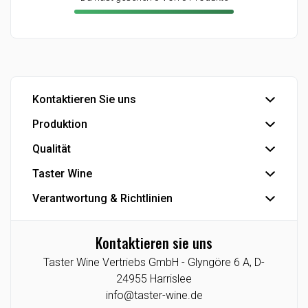
Kontaktieren Sie uns
Produktion
Büro
Export
Qualität
Abfüllung
Industrie
Industrielle Produkte
Taster Wine
IFS Food-Zertifizierung
Eigenmarke
Se die Smiley-Berichte der dänischen Veterinär- und
Verantwortung & Richtlinien
Der Konzern
Lebensmittelbehörde
Die Geschichte
Datenschutzrichtlinie
Kontaktieren sie uns
Agenturen/Exklusive Angebote
Cookie-Richtlinie
Taster Wine Vertriebs GmbH -
Glyngöre 6 A,
D-
Lieferant
CSR-Berichte
24955
Harrislee
Taster Wine Portfolio
Datenethik
info@taster-wine.de