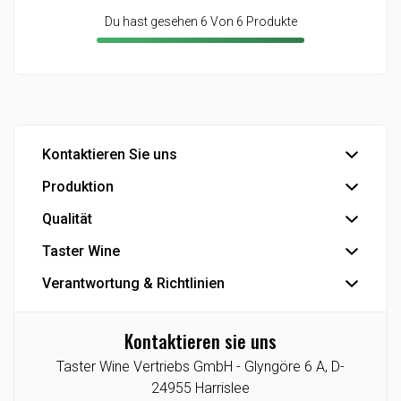
Du hast gesehen 6 Von 6 Produkte
Kontaktieren Sie uns
Produktion
Büro
Export
Qualität
Abfüllung
Industrie
Industrielle Produkte
Taster Wine
IFS Food-Zertifizierung
Eigenmarke
Se die Smiley-Berichte der dänischen Veterinär- und
Verantwortung & Richtlinien
Der Konzern
Lebensmittelbehörde
Die Geschichte
Datenschutzrichtlinie
Kontaktieren sie uns
Agenturen/Exklusive Angebote
Cookie-Richtlinie
Taster Wine Vertriebs GmbH -
Glyngöre 6 A,
D-
Lieferant
CSR-Berichte
24955
Harrislee
Taster Wine Portfolio
Datenethik