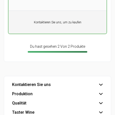
Pro Einheit
Kontaktieren Sie uns, um zu kaufen
0,00
DKK
Du hast gesehen 2 Von 2 Produkte
Kontaktieren Sie uns
Produktion
Büro
Export
Qualität
Abfüllung
Industrie
Industrielle Produkte
Taster Wine
IFS Food-Zertifizierung