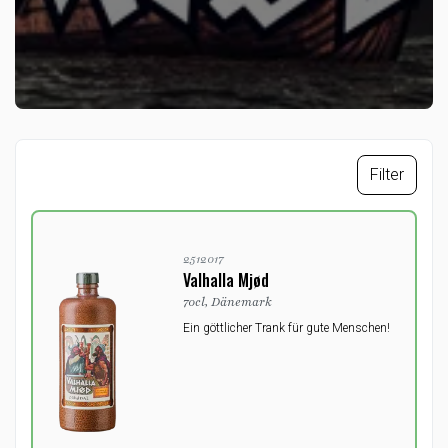
Filter
2512017
Valhalla Mjød
70cl, Dänemark
Ein göttlicher Trank für gute Menschen!