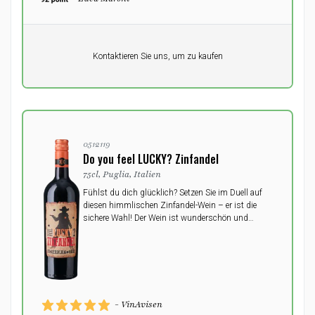
Pro Einheit
Kontaktieren Sie uns, um zu kaufen
0,00
DKK
0512119
Do you feel LUCKY? Zinfandel
75cl, Puglia, Italien
Fühlst du dich glücklich? Setzen Sie im Duell auf
diesen himmlischen Zinfandel-Wein – er ist die
sichere Wahl! Der Wein ist wunderschön und
dramatisch und passt zu jeder Mahlzeit.
- VinAvisen