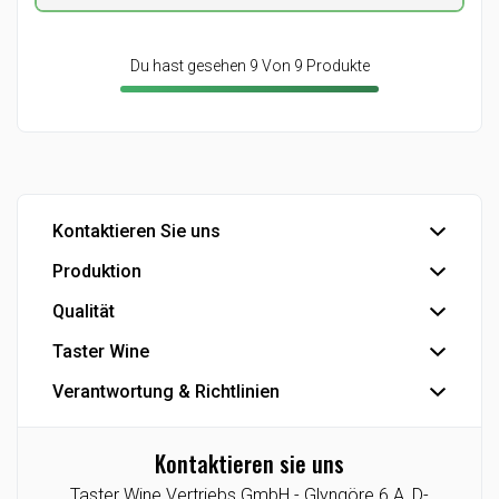
Du hast gesehen 9 Von 9 Produkte
Kontaktieren Sie uns
Produktion
Büro
Export
Qualität
Abfüllung
Industrie
Industrielle Produkte
Taster Wine
IFS Food-Zertifizierung
Eigenmarke
Se die Smiley-Berichte der dänischen Veterinär- und
Verantwortung & Richtlinien
Der Konzern
Lebensmittelbehörde
Die Geschichte
Datenschutzrichtlinie
Kontaktieren sie uns
Agenturen/Exklusive Angebote
Cookie-Richtlinie
Taster Wine Vertriebs GmbH -
Glyngöre 6 A,
D-
Lieferant