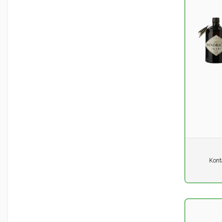
Pro Einhe
Kont
0,00
DK