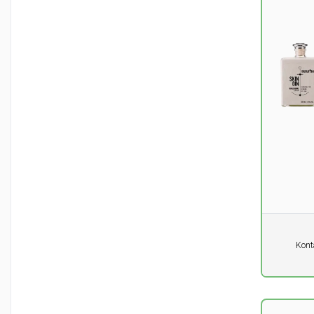
Pro Einhe
Kont
0,00
DK