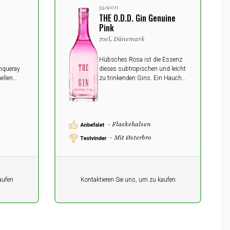
3412011
THE O.D.D. Gin Genuine
Pink
70cl, Dänemark
Hübsches Rosa ist die Essenz
anqueray
dieses subtropischen und leicht
nellen
zu trinkenden Gins. Ein Hauch
hält
frischer Luft, der definitiv einen
ls jeder
Platz im Barschrank verdient.
- Flaskehalsen
- Mit Østerbro
Pro Einheit
aufen
Kontaktieren Sie uns, um zu kaufen
0,00
DKK