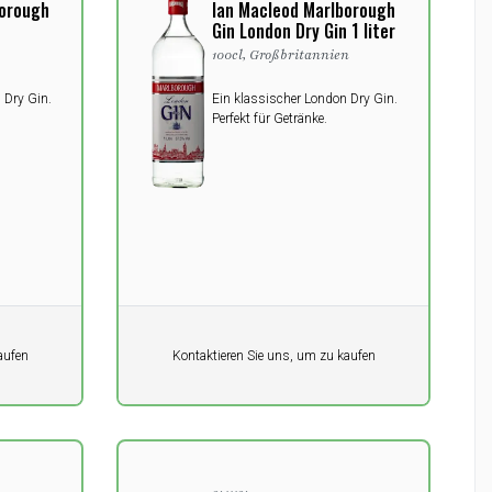
borough
Ian Macleod Marlborough
n
Gin London Dry Gin 1 liter
100cl, Großbritannien
 Dry Gin.
Ein klassischer London Dry Gin.
Perfekt für Getränke.
Pro Einheit
aufen
Kontaktieren Sie uns, um zu kaufen
0,00
DKK