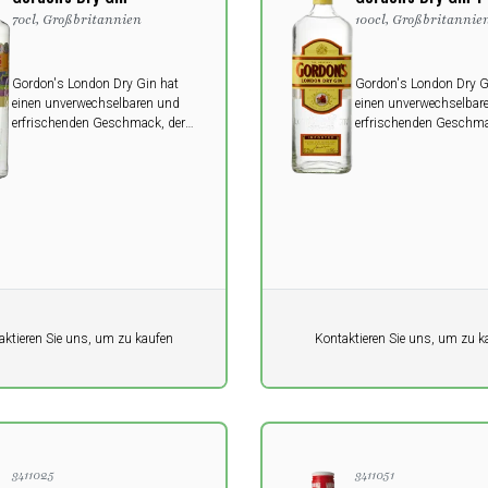
70cl, Großbritannien
100cl, Großbritannie
Gordon's London Dry Gin hat
Gordon's London Dry G
einen unverwechselbaren und
einen unverwechselbar
erfrischenden Geschmack, der
erfrischenden Geschma
von den besten, handverlesenen
von den besten, handve
Wacholderbüschen und einer
Wacholderbüschen und
Auswahl anderer Kräuter
Auswahl anderer Kräut
stammt.
stammt.
it
Pro Einheit
aktieren Sie uns, um zu kaufen
Kontaktieren Sie uns, um zu k
0,00
K
DKK
3411025
3411051