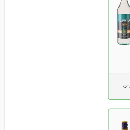
Aperitif
(1)
Literflaschen
(3)
Pro Einhe
Kont
0,00
DK