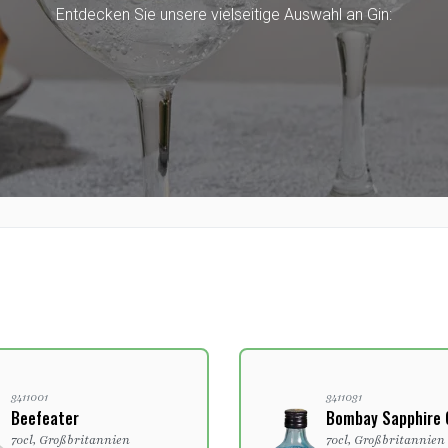
Entdecken Sie unsere vielseitige Auswahl an Gin:
3411001
3411031
Beefeater
Bombay Sapphire 
70cl, Großbritannien
70cl, Großbritannien