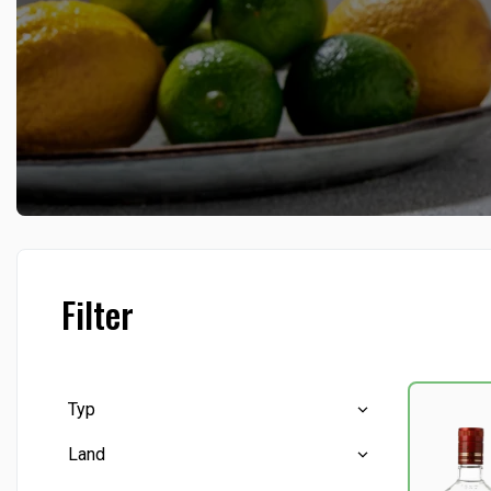
Filter
Typ
Land
Gin
(19)