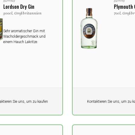
3411023
3411013
Lordson Dry Gin
Plymouth 
300cl, Großbritannien
70cl, Großb
Sehr aromatischer Gin mit
Wacholdergeschmack und
einem Hauch Lakritze.
it
Pro Einheit
aktieren Sie uns, um zu kaufen
Kontaktieren Sie uns, um zu k
0,00
K
DKK