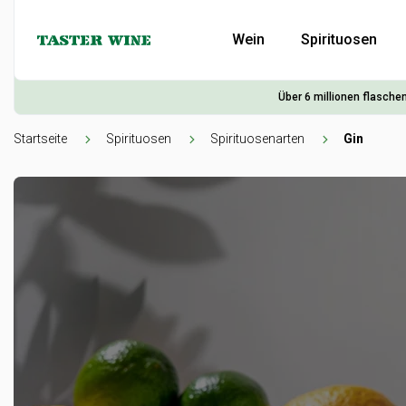
Wein
Spirituosen
Über 6 millionen flaschen
Startseite
Spirituosen
Spirituosenarten
Gin