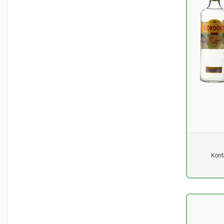
Pro Einhe
Kont
0,00
DK