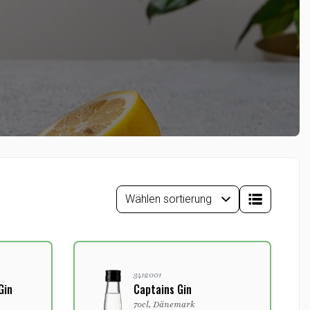
3412001
Gin
Captains Gin
70cl, Dänemark