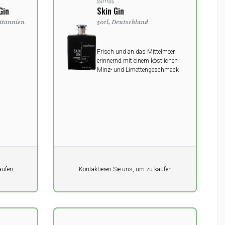
3411134
Gin
Skin Gin
ritannien
50cl, Deutschland
Frisch und an das Mittelmeer
erinnernd mit einem köstlichen
Minz- und Limettengeschmack
Pro Einheit
aufen
Kontaktieren Sie uns, um zu kaufen
0,00
DKK