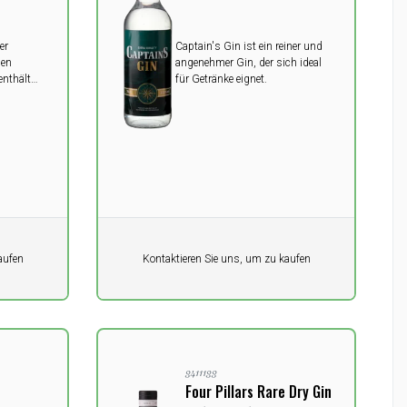
er
Captain's Gin ist ein reiner und
uen
angenehmer Gin, der sich ideal
enthält
für Getränke eignet.
r von
er ganzen
Pro Einheit
aufen
Kontaktieren Sie uns, um zu kaufen
0,00
DKK
3411133
Four Pillars Rare Dry Gin