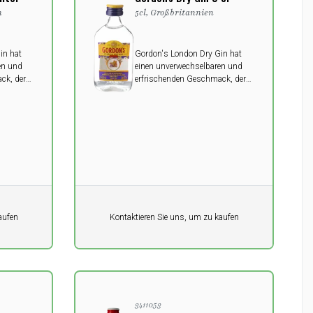
n
5cl, Großbritannien
in hat
Gordon's London Dry Gin hat
en und
einen unverwechselbaren und
ck, der
erfrischenden Geschmack, der
rlesenen
von den besten, handverlesenen
 einer
Wacholderbüschen und einer
er
Auswahl anderer Kräuter
stammt.
Pro Einheit
aufen
Kontaktieren Sie uns, um zu kaufen
0,00
DKK
3411053