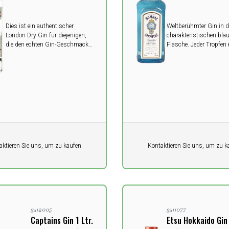
Dies ist ein authentischer
Weltberühmter Gin in d
London Dry Gin für diejenigen,
charakteristischen bla
die den echten Gin-Geschmack
Flasche. Jeder Tropfen 
genießen. Ein einfacher London
10 ausgewählte Kräute
Dry Gin mit massiven Aromen
exotischen Orten auf d
von Wacholder und starken
Welt.
Zitrusnoten.
it
Pro Einheit
aktieren Sie uns, um zu kaufen
Kontaktieren Sie uns, um zu k
0,00
K
DKK
3412005
3411077
Captains Gin 1 Ltr.
Etsu Hokkaido Gin