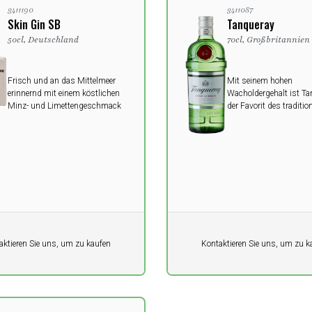
3411190
3411087
Skin Gin SB
Tanqueray
50cl, Deutschland
70cl, Großbritannien
Frisch und an das Mittelmeer
Mit seinem hohen
erinnernd mit einem köstlichen
Wacholdergehalt ist T
Minz- und Limettengeschmack
der Favorit des traditio
Kenners. Tanqueray ent
mehr Wacholderbeeren a
andere Gin.
it
Pro Einheit
aktieren Sie uns, um zu kaufen
Kontaktieren Sie uns, um zu k
0,00
K
DKK