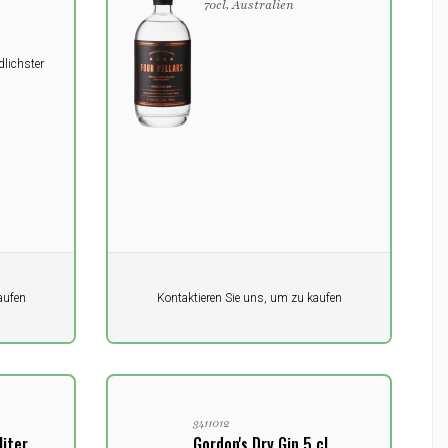
70cl, Australien
lichster
Pro Einheit
aufen
Kontaktieren Sie uns, um zu kaufen
0,00
DKK
3411012
liter
Gordon's Dry Gin 5 cl