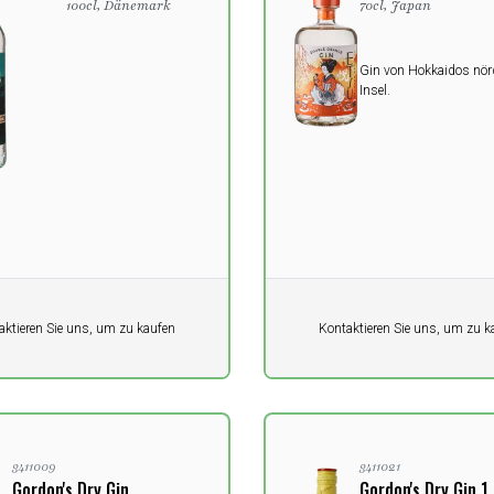
100cl, Dänemark
70cl, Japan
Gin von Hokkaidos nörd
Insel.
it
Pro Einheit
aktieren Sie uns, um zu kaufen
Kontaktieren Sie uns, um zu k
0,00
K
DKK
3411009
3411021
Gordon's Dry Gin
Gordon's Dry Gin 1 