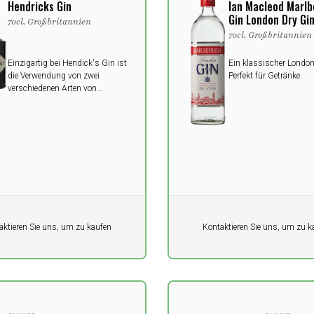
Hendricks Gin
Ian Macleod Marl
Gin London Dry Gi
70cl, Großbritannien
70cl, Großbritannien
Einzigartig bei Hendick's Gin ist
Ein klassischer London
die Verwendung von zwei
Perfekt für Getränke.
verschiedenen Arten von
Kupferkesseln und die Zugabe
von Gurken- und Rosenblättern.
Durch den Einsatz der beiden
unterschiedlichen Kessel
entsteht der komplexeste und
ausgewogenste Gin der Welt.
it
Pro Einheit
aktieren Sie uns, um zu kaufen
Kontaktieren Sie uns, um zu k
0,00
K
DKK