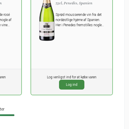
en
75cl, Penedès, Spanien
e rosé
Sprød mousserende vin fra det
nogle af
nordøstlige hjørne af Spanien.
 vine
Her i Penedes fremstilles nogle
af de bedste mousserende vine i
verden.
aren
Pr. stk.
Log venligst ind for at købe varen
0,00
DKK
Log ind
ekskl. moms
ter