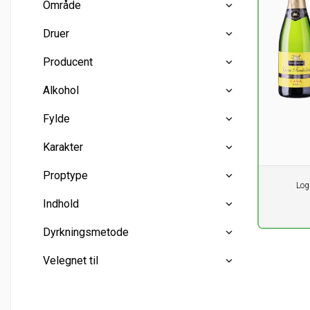
Område
Mousserende
(3)
Spanien
(3)
Druer
Penedès
(3)
Producent
Monastrell
(1)
Alkohol
Berberana
(3)
Fylde
11
12
%
%
Karakter
Proptype
Pr. stk.
Log
0,00
DK
Halvtør
(1)
Indhold
ekskl. m
Korkprop
(3)
Dyrkningsmetode
Mini flasker
(0)
Velegnet til
Halve flasker
(0)
Konventionel
(3)
Hele flasker
(3)