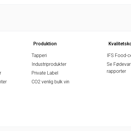
Produktion
Kvalitetsk
Tapperi
IFS Food-ce
Industriprodukter
Se Fødevare
rapporter
r
Private Label
nter
CO2 venlig bulk vin