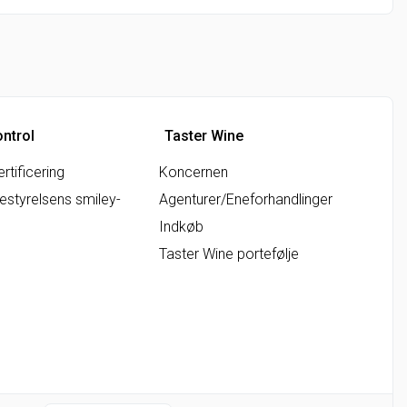
ontrol
Taster Wine
rtificering
Koncernen
styrelsens smiley-
Agenturer/Eneforhandlinger
Indkøb
Taster Wine portefølje