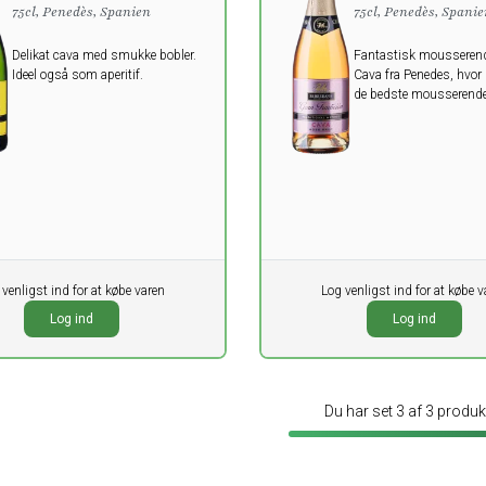
75cl, Penedès, Spanien
75cl, Penedès, Spani
Delikat cava med smukke bobler.
Fantastisk mousserend
Ideel også som aperitif.
Cava fra Penedes, hvor 
de bedste mousserende
produceres.
 venligst ind for at købe varen
Pr. stk.
Log venligst ind for at købe v
0,00
K
DKK
Log ind
Log ind
oms
ekskl. moms
Du har set 3 af 3 produk