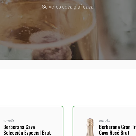
Se vores udvalg af cava:
1311081
1311083
Berberana Cava
Berberana Gran Tr
Selección Especial Brut
Cava Rosé Brut