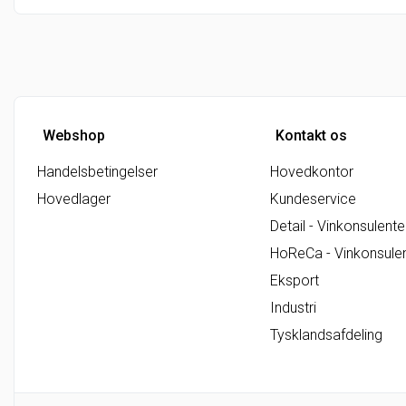
Aperitif
(3)
Liter flasker
(0)
Forretter
(3)
Suppe
(1)
Webshop
Kontakt os
Handelsbetingelser
Hovedkontor
Hovedlager
Kundeservice
Detail - Vinkonsulente
HoReCa - Vinkonsule
Eksport
Industri
Tysklandsafdeling