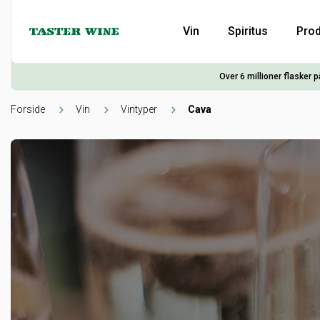
Vin
Spiritus
Prod
Over 6 millioner flasker p
Forside
Vin
Vintyper
Cava