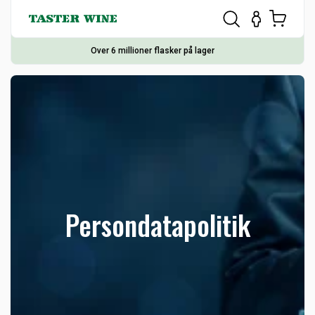
Over 6 millioner flasker på lager
Egen produktion og aftapning
Persondatapolitik