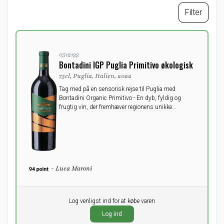
Filter
0512133
Bontadini IGP Puglia Primitivo økologisk
75cl, Puglia, Italien, 2022
Tag med på en sensorisk rejse til Puglia med
Bontadini Organic Primitivo - En dyb, fyldig og
frugtig vin, der fremhæver regionens unikke
karakteristika.
- Luca Maroni
Pr. stk.
Log venligst ind for at købe varen
0,00
DKK
Log ind
ekskl. moms