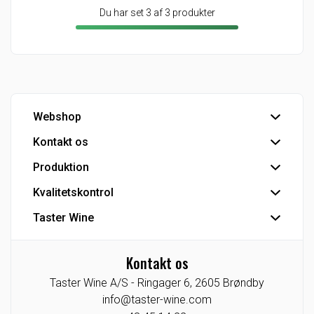
Du har set 3 af 3 produkter
Webshop
Kontakt os
Handelsbetingelser
Hovedlager
Produktion
Hovedkontor
Kundeservice
Kvalitetskontrol
Tapperi
Detail - Vinkonsulenter
Industriprodukter
Taster Wine
IFS Food-certificering
HoReCa - Vinkonsulenter
Private Label
Se Fødevarestyrelsens smiley-rapporter
Koncernen
Eksport
CO2 venlig bulk vin
Kontakt os
Agenturer/Eneforhandlinger
Industri
Taster Wine A/S -
Ringager 6,
2605
Brøndby
Indkøb
Tysklandsafdeling
info@taster-wine.com
Taster Wine portefølje