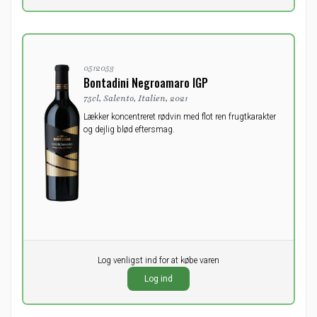
0512053
Bontadini Negroamaro IGP
75cl, Salento, Italien, 2021
Lækker koncentreret rødvin med flot ren frugtkarakter
og dejlig blød eftersmag.
Pr. stk.
Log venligst ind for at købe varen
0,00
DKK
Log ind
ekskl. moms