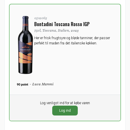
0512063
Bontadini Toscana Rosso IGP
75cl, Toscana, Italien, 2023
Her er frisk frugtsyre og bløde tanniner, der passer
perfekt til maden fra det italienske køkken.
- Luca Maroni
Pr. stk.
Log venligst ind for at købe varen
0,00
DKK
Log ind
ekskl. moms