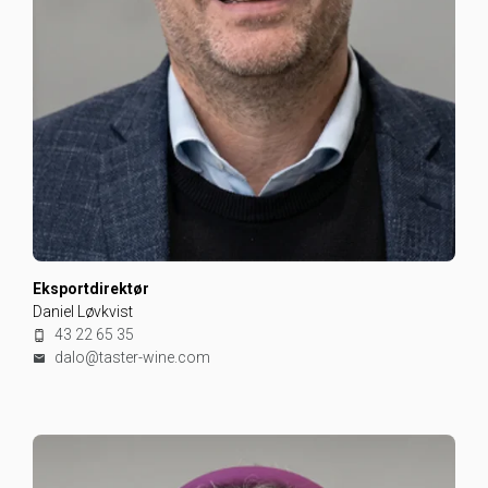
Eksportdirektør
Daniel Løvkvist
43 22 65 35
dalo@taster-wine.com