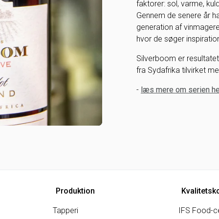
faktorer: sol, varme, kul
Gennem de senere år har
generation af vinmagere
hvor de søger inspiration
Silverboom er resultate
fra Sydafrika tilvirket 
-
læs mere om serien he
Produktion
Kvalitetsk
Tapperi
IFS Food-ce