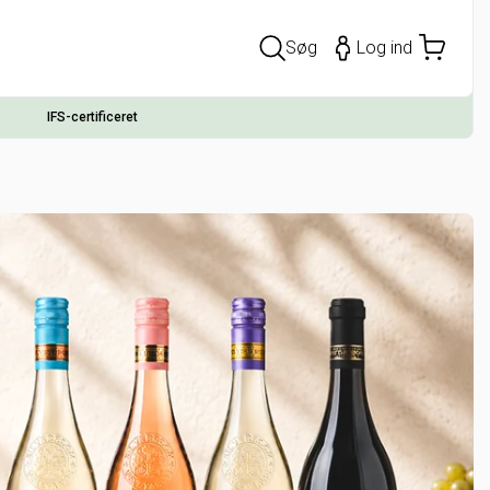
Søg
Log ind
IFS-certificeret