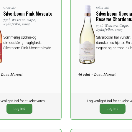
0712057
0612055
Silverboom Pink Moscato
Silverboom Specia
Reserve Chardonn
75cl, Western Cape,
Sydafrika, 2025
75cl, Western Cape,
Sydafrika, 2025
Sommerlig sødme og
Silverboom har vundet
uimodståelig frugtglæde.
danskernes hjerter. En 
Silverboom Pink Moscato byder
elegant og harmonisk h
på jordbær, kirsebær og citrus i
Lækker fyldig uden at 
en blød og charmerende stil.
bombastisk.
- Luca Maroni
- Luca Maroni
 venligst ind for at købe varen
Pr. stk.
Log venligst ind for at købe v
0,00
K
DKK
Log ind
Log ind
oms
ekskl. moms