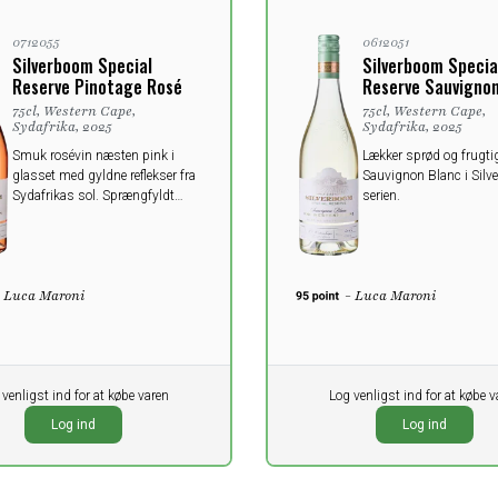
0712055
0612051
Silverboom Special
Silverboom Specia
Reserve Pinotage Rosé
Reserve Sauvignon
75cl, Western Cape,
75cl, Western Cape,
Sydafrika, 2025
Sydafrika, 2025
Smuk rosévin næsten pink i
Lækker sprød og frugti
glasset med gyldne reflekser fra
Sauvignon Blanc i Sil
Sydafrikas sol. Sprængfyldt
serien.
med modne røde jordbær og
kirsebær.
- Luca Maroni
- Luca Maroni
 venligst ind for at købe varen
Pr. stk.
Log venligst ind for at købe v
0,00
K
DKK
Log ind
Log ind
oms
ekskl. moms