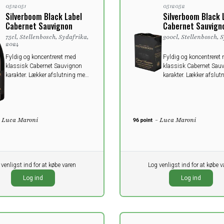
0512051
0512052
Silverboom Black Label
Silverboom Black 
Cabernet Sauvignon
Cabernet Sauvign
75cl, Stellenbosch, Sydafrika,
300cl, Stellenbosch, 
2024
Fyldig og koncentreret med
Fyldig og koncentreret
klassisk Cabernet Sauvignon
klassisk Cabernet Sau
karakter. Lækker afslutning med
karakter. Lækker afslu
fine krydrede toner fra lagringen
fine krydrede toner fra 
på egetræ.
på egetræ.
- Luca Maroni
- Luca Maroni
 venligst ind for at købe varen
Pr. stk.
Log venligst ind for at købe v
0,00
K
DKK
Log ind
Log ind
oms
ekskl. moms