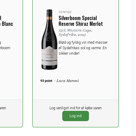
0512055
l
Silverboom Special
 Blanc
Reserve Shiraz Merlot
75cl, Western Cape,
Sydafrika, 2025
g
Blød og fyldig vin med masser
verboom
af Sydafrikas sol og varme. En
sikker vinder!
- Luca Maroni
aren
Pr. stk.
Log venligst ind for at købe varen
0,00
DKK
Log ind
ekskl. moms