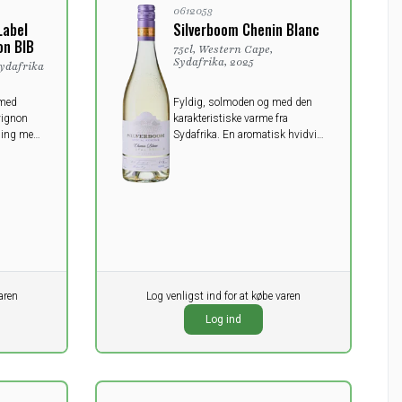
0612053
Label
Silverboom Chenin Blanc
on BIB
75cl, Western Cape,
Sydafrika, 2025
Sydafrika
 med
Fyldig, solmoden og med den
vignon
karakteristiske varme fra
tning med
Sydafrika. En aromatisk hvidvin
lagringen
med både friskhed og fylde – en
sand crowd‑pleaser!
aren
Pr. stk.
Log venligst ind for at købe varen
0,00
DKK
Log ind
ekskl. moms