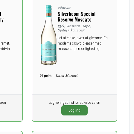
0612057
l
Silverboom Special
ay
Reserve Moscato
75cl, Western Cape,
Sydafrika, 2025
Let at elske, svær at glemme. En
cremet,
moderne crowd-pleaser med
vidvin.
masser af personlighed og
være
charme.
- Luca Maroni
aren
Pr. stk.
Log venligst ind for at købe varen
0,00
DKK
Log ind
ekskl. moms