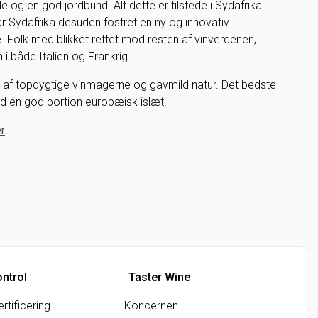
de og en god jordbund. Alt dette er tilstede i Sydafrika.
 Sydafrika desuden fostret en ny og innovativ
. Folk med blikket rettet mod resten af vinverdenen,
 i både Italien og Frankrig.
t af topdygtige vinmagerne og gavmild natur. Det bedste
med en god portion europæisk islæt.
r
.
ontrol
Taster Wine
rtificering
Koncernen