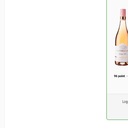
Pr. stk.
Log
0,00
DK
ekskl. m