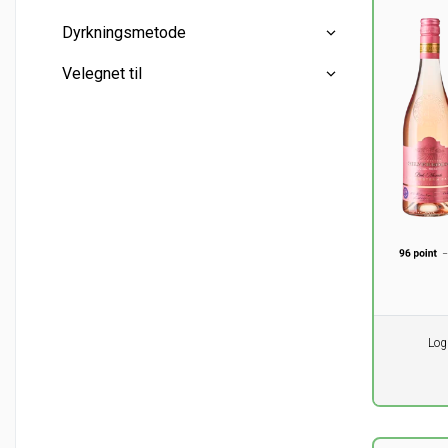
Sød
(4)
Mellem
(3)
Korkprop
(1)
Dyrkningsmetode
Skruelåg
(6)
Mini flasker
(0)
Velegnet til
Halve flasker
(0)
Konventionel
(8)
Hele flasker
(8)
And
(1)
Liter flasker
(0)
Aperitif
(1)
Asiatiske retter
(2)
Dessert
(1)
Pr. stk.
Log
0,00
DK
ekskl. m