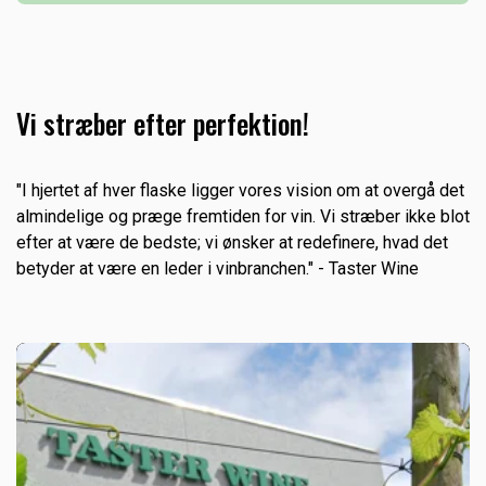
kunderne et sortiment og en service tilpasset de
som er fordelt over hele landet. Idegrundlaget for
specifikke behov, de har.
Skjold Burne er, at have et bredt vinsortiment, der
dækker den danske befolknings behov for kvalitetsvin
til hverdag og fest. Skjold Burne har sit eget vin- og
Vi stræber efter perfektion!
spiritussortiment som sælges til konkurrencedygtige
priser med en faglig rådgivning og betjening.
"I hjertet af hver flaske ligger vores vision om at overgå det
almindelige og præge fremtiden for vin. Vi stræber ikke blot
efter at være de bedste; vi ønsker at redefinere, hvad det
betyder at være en leder i vinbranchen." - Taster Wine