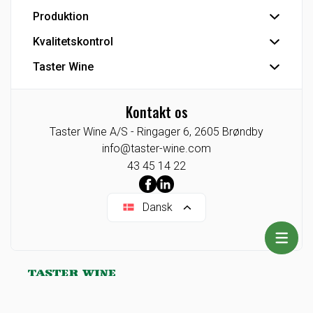
Hovedlager
Produktion
Hovedkontor
Kundeservice
Kvalitetskontrol
Tapperi
Detail - Vinkonsulenter
Industriprodukter
Taster Wine
IFS Food-certificering
HoReCa - Vinkonsulenter
Private Label
Se Fødevarestyrelsens smiley-rapporter
Koncernen
Eksport
CO2 venlig bulk vin
Kontakt os
Agenturer/Eneforhandlinger
Industri
Taster Wine A/S -
Ringager 6,
2605
Brøndby
Indkøb
Tysklandsafdeling
info@taster-wine.com
Taster Wine portefølje
43 45 14 22
Dansk
Kontakt os