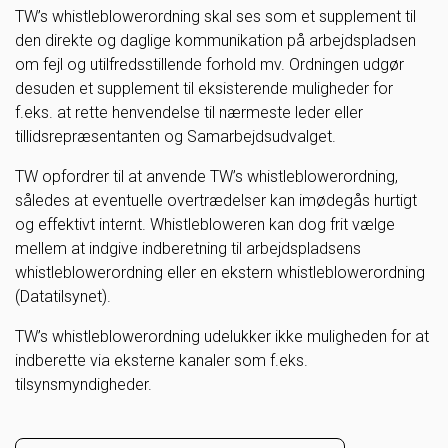
TW’s whistleblowerordning skal ses som et supplement til
den direkte og daglige kommunikation på arbejdspladsen
om fejl og utilfredsstillende forhold mv. Ordningen udgør
desuden et supplement til eksisterende muligheder for
f.eks. at rette henvendelse til nærmeste leder eller
tillidsrepræsentanten og Samarbejdsudvalget.
TW opfordrer til at anvende TW’s whistleblowerordning,
således at eventuelle overtrædelser kan imødegås hurtigt
og effektivt internt. Whistlebloweren kan dog frit vælge
mellem at indgive indberetning til arbejdspladsens
whistleblowerordning eller en ekstern whistleblowerordning
(Datatilsynet).
TW’s whistleblowerordning udelukker ikke muligheden for at
indberette via eksterne kanaler som f.eks.
tilsynsmyndigheder.