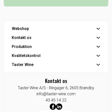
Webshop
Kontakt os
Handelsbetingelser
Hovedlager
Produktion
Hovedkontor
Kundeservice
Kvalitetskontrol
Tapperi
Detail - Vinkonsulenter
Industriprodukter
Taster Wine
IFS Food-certificering
HoReCa - Vinkonsulenter
Private Label
Se Fødevarestyrelsens smiley-rapporter
Koncernen
Eksport
CO2 venlig bulk vin
Kontakt os
Agenturer/Eneforhandlinger
Industri
Taster Wine A/S -
Ringager 6,
2605
Brøndby
Indkøb
Tysklandsafdeling
info@taster-wine.com
Taster Wine portefølje
43 45 14 22